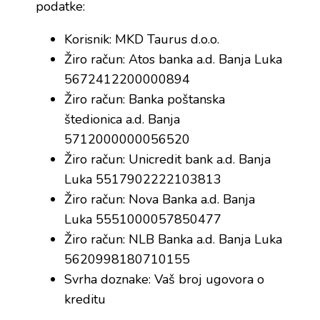
podatke:
Korisnik: MKD Taurus d.o.o.
Žiro račun: Atos banka a.d. Banja Luka
5672412200000894
Žiro račun: Banka poštanska
štedionica a.d. Banja
5712000000056520
Žiro račun: Unicredit bank a.d. Banja
Luka 5517902222103813
Žiro račun: Nova Banka a.d. Banja
Luka 5551000057850477
Žiro račun: NLB Banka a.d. Banja Luka
5620998180710155
Svrha doznake: Vaš broj ugovora o
kreditu